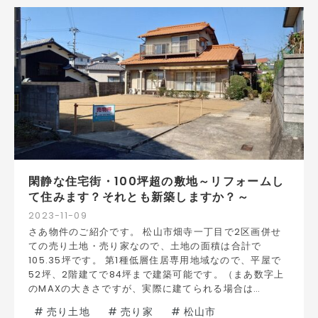
閑静な住宅街・100坪超の敷地～リフォームし
て住みます？それとも新築しますか？～
2023
-
11
-
09
さあ物件のご紹介です。 松山市畑寺一丁目で2区画併せ
ての売り土地・売り家なので、土地の面積は合計で
105.35坪です。 第1種低層住居専用地域なので、平屋で
52坪、2階建てで84坪まで建築可能です。（まあ数字上
のMAXの大きさですが、実際に建てられる場合は…
#
売り土地
#
売り家
#
松山市