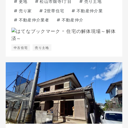
#
更地
#
松山市畑寺1丁目
#
売り土地
#
売り家
#
2世帯住宅
#
不動産仲介業
#
不動産仲介業者
#
不動産仲介
中古住宅
売り土地