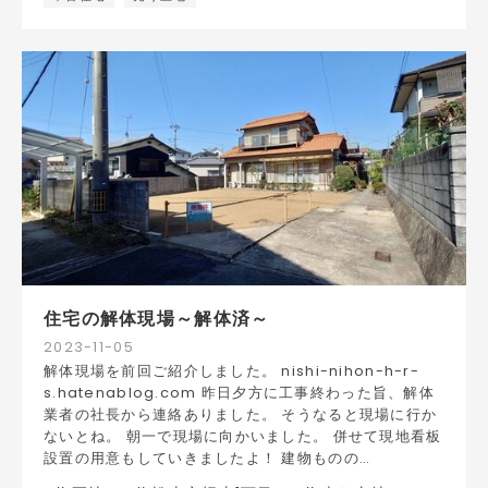
住宅の解体現場～解体済～
2023
-
11
-
05
解体現場を前回ご紹介しました。 nishi-nihon-h-r-
s.hatenablog.com 昨日夕方に工事終わった旨、解体
業者の社長から連絡ありました。 そうなると現場に行か
ないとね。 朝一で現場に向かいました。 併せて現地看板
設置の用意もしていきましたよ！ 建物ものの…