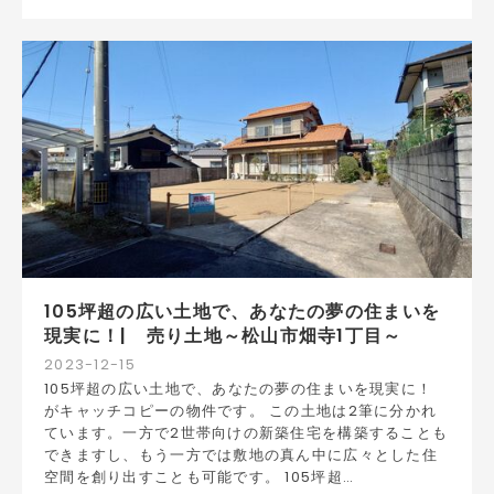
105坪超の広い土地で、あなたの夢の住まいを
現実に！| 売り土地～松山市畑寺1丁目～
2023
-
12
-
15
105坪超の広い土地で、あなたの夢の住まいを現実に！
がキャッチコピーの物件です。 この土地は2筆に分かれ
ています。一方で2世帯向けの新築住宅を構築することも
できますし、もう一方では敷地の真ん中に広々とした住
空間を創り出すことも可能です。 105坪超…