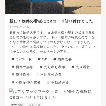
新しく物件の看板にQRコード貼り付けました
2023
-
11
-
06
看板って結構大事です。 まあ売主様や現地の状況で看板
無しでの販売も多いです。 ネット検索の時代なので、な
かなか看板見て電話というのも少なくなってきました。
でもこの物件は看板建てました。 小さいので、近くまで
行かないと住所やホームページのアド…
#
QRコード
#
QR
#
物件概要
#
物件の詳細
#
売り出し看板
#
売り看板
#
売り物件
#
不動産仲介業
#
不動産仲介業者
#
不動産仲介
中古住宅
売り土地