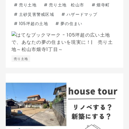
#
売り土地
#
売り土地 松山市
#
畑寺町
#
土砂災害警戒区域
#
ハザードマップ
#
105坪超の土地
#
夢の住まい
売り土地